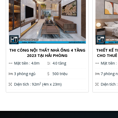
THI CÔNG NỘI THẤT NHÀ ỐNG 4 TẦNG
THIẾT KẾ 
2023 TẠI HẢI PHÒNG
CHO THUÊ 
Mặt tiền : 4.0m
4.0 tầng
Mặt tiền :
3 phòng ngủ
500 triệu
7 phòng 
2
Diện tích : 92m
(4m x 23m)
Diện tích 