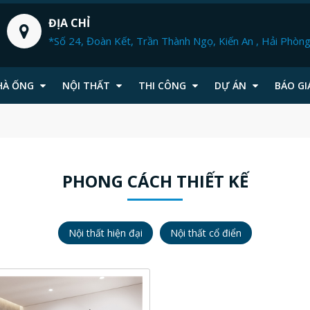
ĐỊA CHỈ
*Số 24, Đoàn Kết, Trần Thành Ngọ, Kiến An , Hải Phòn
HÀ ỐNG
NỘI THẤT
THI CÔNG
DỰ ÁN
BÁO GI
PHONG CÁCH THIẾT KẾ
Nội thất hiện đại
Nội thất cổ điển