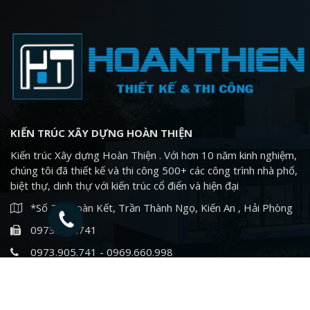
KIẾN TRÚC XÂY DỰNG HOÀN THIỆN
Kiến trúc Xây dựng Hoàn Thiện . Với hơn 10 năm kinh nghiệm,
chúng tôi đã thiết kế và thi công 500+ các công trình nhà phố,
biệt thự, dinh thự với kiến trúc cổ điển và hiện đại
*Số 24, Đoàn Kết, Trần Thành Ngọ, Kiến An , Hải Phòng
0973.905.741
0973.905.741 - 0969.660.998
xaydunghoanthien.com@gmail.com