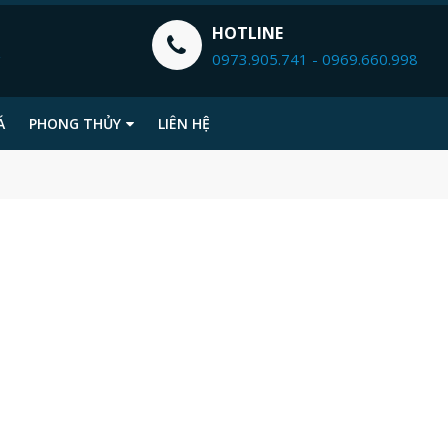
HOTLINE
g
0973.905.741 - 0969.660.998
Á
PHONG THỦY
LIÊN HỆ